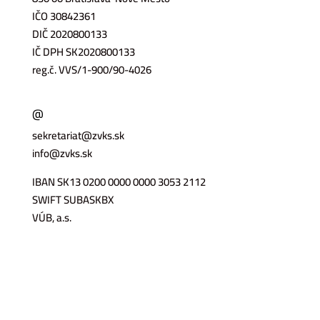
IČO 30842361
DIČ 2020800133
IČ DPH SK2020800133
reg.č. VVS/1-900/90-4026
@
sekretariat@zvks.sk
info@zvks.sk
IBAN SK13 0200 0000 0000 3053 2112
SWIFT SUBASKBX
VÚB, a.s.