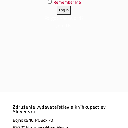
Remember Me
Forgot Password?
Join Us
Združenie vydavateľstiev a kníhkupectiev
Slovenska
Bojnická 10, POBox 70
830 00 Bratislava-Nové Mesto