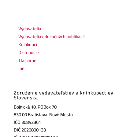
Vydavatelia
(84)
Vydavatelia edukačných publikácií
(14)
Kníhkupci
(22)
Distribúcie
(4)
Tlačiarne
(5)
Iné
(3)
Združenie vydavateľstiev a kníhkupectiev
Slovenska
Bojnická 10, POBox 70
830 00 Bratislava-Nové Mesto
IČO 30842361
DIČ 2020800133