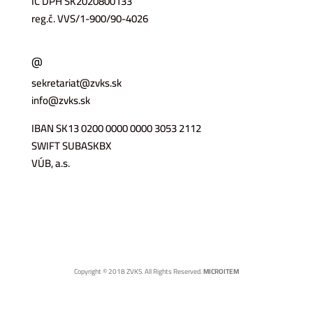
IČ DPH SK2020800133
reg.č. VVS/1-900/90-4026
@
sekretariat@zvks.sk
info@zvks.sk
IBAN SK13 0200 0000 0000 3053 2112
SWIFT SUBASKBX
VÚB, a.s.
Copyright © 2018 ZVKS. All Rights Reserved.
MICROITEM