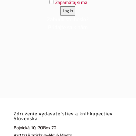
Zapamätaj si ma
Zabudli ste heslo?
Pridajte sa k nám
Združenie vydavateľstiev a kníhkupectiev
Slovenska
Bojnická 10, POBox 70
830 00 Bratislava-Nové Mesto