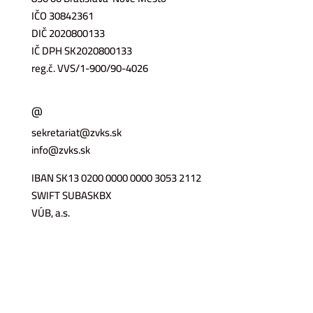
IČO 30842361
DIČ 2020800133
IČ DPH SK2020800133
reg.č. VVS/1-900/90-4026
@
sekretariat@zvks.sk
info@zvks.sk
IBAN SK13 0200 0000 0000 3053 2112
SWIFT SUBASKBX
VÚB, a.s.