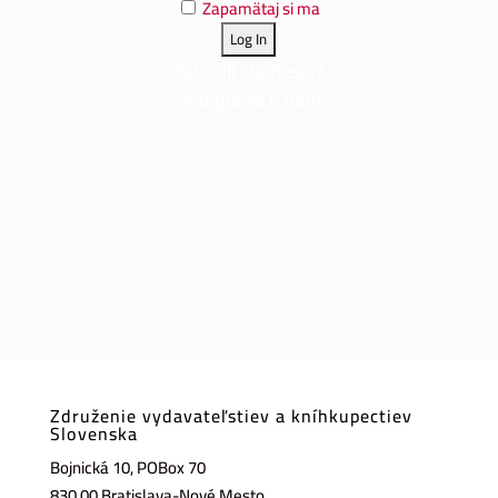
Zapamätaj si ma
Zabudli ste heslo?
Pridajte sa k nám
Združenie vydavateľstiev a kníhkupectiev
Slovenska
Bojnická 10, POBox 70
830 00 Bratislava-Nové Mesto