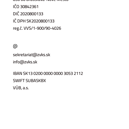
IČO 30842361
DIČ 2020800133
IČ DPH SK2020800133
reg.č. VVS/1-900/90-4026
@
sekretariat@zvks.sk
info@zvks.sk
IBAN SK13 0200 0000 0000 3053 2112
SWIFT SUBASKBX
VÚB, a.s.