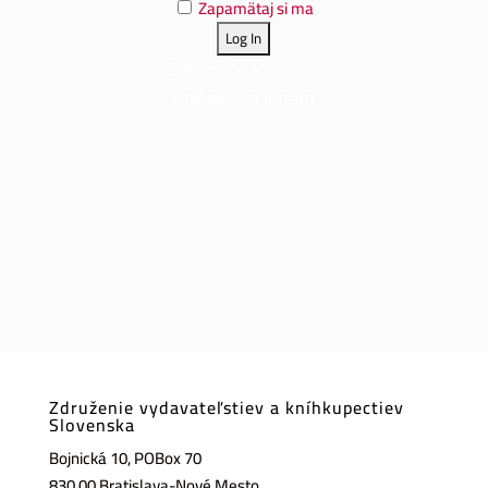
Zapamätaj si ma
Zabudli ste heslo?
Pridajte sa k nám
Združenie vydavateľstiev a kníhkupectiev
Slovenska
Bojnická 10, POBox 70
830 00 Bratislava-Nové Mesto