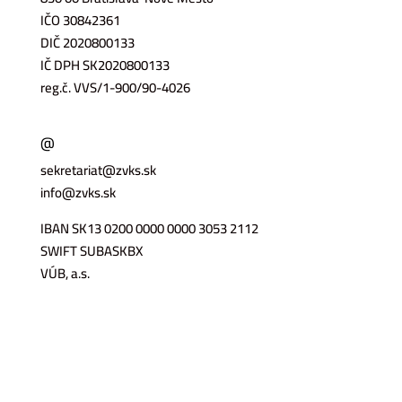
IČO 30842361
DIČ 2020800133
IČ DPH SK2020800133
reg.č. VVS/1-900/90-4026
@
sekretariat@zvks.sk
info@zvks.sk
IBAN SK13 0200 0000 0000 3053 2112
SWIFT SUBASKBX
VÚB, a.s.