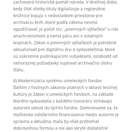
zachovaná historická pamäť národa. V dnešnej dobe,
kedy SNK všetky tituly digitalizuje a regionálne
knižnice bojujú s nedostatkom priestorov pre
archiváciu kníh, ktoré podľa zákona nesmú
vypožičiavať, je počet tzv. „povinných výtlačkov“ u nás
anachronizmom a nemá páru ani v ostatných
krajinách. Zákon o povinných výtlačkoch je potrebné
aktualizovať pre digitálnu éru a vydavateľstvá, ktoré
sú súkromne podnikajúcimi subjektami, oslobodiť od
nehoráznej požiadavky suplovať archivačnú úlohu
štátu.
8) Modernizácia systému umeleckých fondov
Ďalším z fosílnych zákonov platných v oblasti knižnej
kultúry je Zákon o umeleckých fondoch, na základe
ktorého vydavatelia z každého honoráru strhávajú
autorom odvod do týchto fondov. Domnievame sa, že
myšlienka solidárneho financovania medzi autormi je
správna a aktuálna, mala by však prebiehať
dobrovoľnou formou a nie ako skryté dodatočné