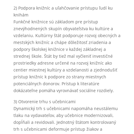
2) Podpora knižníc a uľahčovanie prístupu ľudí ku
knihám
Funkčné knižnice sú základom pre prístup
znevýhodnených skupín obyvateľstva ku kultúre a
vzdelaniu. Kultúrny štát podporuje rozvoj obecných a
mestských knižníc a chápe dôležitosť zriadenia a
podpory školskej knižnice v každej základnej a
strednej škole. Štát by tiež mal vyčleniť investičné
prostriedky adresne určené na rozvoj knižníc ako
centier miestnej kultúry a vzdelanosti a zjednodušiť
prístup knižníc k podpore zo strany miestnych
potenciálnych donorov. Prístup k literatúre
dokázateľne pomáha vyrovnávať sociálne rozdiely.
3) Otvorenie trhu s učebnicami
Dynamický trh s učebnicami napomáha neustálemu
tlaku na vydavateľov, aby učebnice modernizovali,
dopĺňali a revidovali. Jednotný štátom kontrolovaný
trh s učebnicami deformuje prístup žiakov a