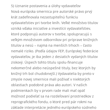
5) Uznanie postavenia a úlohy vydavateľov
Nová európska smernica pre autorské právo prvý
krát zadefinovala nezastupiteľnú funkciu
vydavateľstiev pri tvorbe kníh. Veľké množstvo titulov
vzniká vďaka iniciatíve a investícii vydavateľstiev,
ktoré podporujú autorov v tvorbe, spolupracujú s
veľkým množstvom odborníkov pri príprave knižných
titulov a nesú – najmä na menších trhoch – často
nemalé riziko. (Podľa údajov FEP, Európskej federácie
vydavateľov, je iba jeden z desiatich vydaných titulov
ziskový. Úspech tohto titulu spolu-financuje
nekomerčné alebo neúspešné tituly, bez ktorých by
knižný trh bol chudobnejší.) Vydavatelia by preto v
zmysle novej smernice mali požívať v niektorých
oblastiach podobné práva ako autori. V našich
podmienkach by v prvom rade mali mať opäť
možnosť podieľať sa na rozdeľovaní prostriedkov z
reprografického fondu, o ktoré pred pár rokmi na
základe interpretácie jedného európskeho súdneho