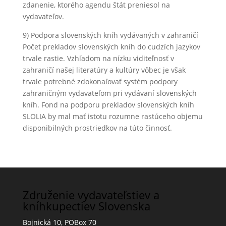
zdanenie, ktorého agendu štát preniesol na
vydavateľov.
9) Podpora slovenských kníh vydávaných v zahraničí
Počet prekladov slovenských kníh do cudzích jazykov
trvale rastie. Vzhľadom na nízku viditeľnosť v
zahraničí našej literatúry a kultúry vôbec je však
trvale potrebné zdokonaľovať systém podpory
zahraničným vydavateľom pri vydávaní slovenských
kníh. Fond na podporu prekladov slovenských kníh
SLOLIA by mal mať istotu rozumne rastúceho objemu
disponibilných prostriedkov na túto činnosť.
Združenie vydavateľstiev a
kníhkupectiev Slovenska
Bojnická 10, POBox 70