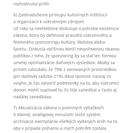
rozhodnutia prišli.
6) Zjednodušenie prístupu kultúrnych inštitúcií
a organizácií k súkromným zdrojom
Už roky sa neefektívne diskutuje o potrebe existencie
zákona, ktorý by definoval pravidlá súkromného a
firemného sponzoringu kultúry, školstva alebo
športu. Diskusia väčšinou končí nevyslovenou obavou
politikov z toho, že sponzoring by sa stal len formou
umelej optimalizácie daňových výsledkov. Akoby sa
pritom zabúdalo, že 79% z venovaných prostriedkov
(pri daňovej sadzbe 21%) dáva sponzor naozaj zo
svojho. Je čas vytvoriť podmienky na to, aby súkromní
donori mohli suplovať to, čo štát zanedbal a často aj
naďalej zanedbáva.
7) Aktualizácia zákona o povinných výtlačkoch
V dávnej, analógovej minulosti slúžil systém
archivácie exemplárov všetkých vydaných kníh na to,
aby v prípade požiarov a iných pohrôm zostala