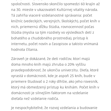
spoločnosti. Slovensko skončilo spomedzi 60 krajín až
na 30. mieste v ukazovateli Kultúrnej vitality národa.
Tá zahŕňa viaceré vzdelanostné správania: počet
knižníc (vedeckých, verejných, školských), počet kníh v
nich, priemernú dĺžku štúdia, rovnocennosť počas
štúdia (myslia sa tým rozdiely vo výsledkoch detí z
bohatého a chudobného prostredia), prístup k
internetu, počet novín a časopisov a takisto vnímaná
hodnota čítania.
Zároveň je dokázané, že deti rodičov, ktorí majú
doma mnoho kníh majú zhruba o 20% vyššiu
pravdepodobnosť, že ukončia univerzitu. Dieťa, ktoré
vyrastá v domácnosti, kde je aspoň 25 kníh, bude v
priemere študovať o 2 roky dlhšie, ako jeho rovesník,
ktorý má obmedzený prístup ku knihám. Počet kníh v
domácnosti je silnejším faktorom na vzdelanie
dieťaťa než vzdelanie rodiča.
Je nespochybiteľné, že rozvoj vzdelania a budovanie