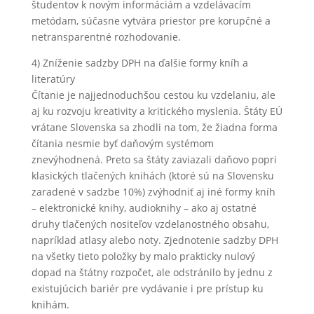
študentov k novým informáciám a vzdelávacím
metódam, súčasne vytvára priestor pre korupčné a
netransparentné rozhodovanie.
4) Zníženie sadzby DPH na ďalšie formy kníh a
literatúry
Čítanie je najjednoduchšou cestou ku vzdelaniu, ale
aj ku rozvoju kreativity a kritického myslenia. Štáty EÚ
vrátane Slovenska sa zhodli na tom, že žiadna forma
čítania nesmie byť daňovým systémom
znevýhodnená. Preto sa štáty zaviazali daňovo popri
klasických tlačených knihách (ktoré sú na Slovensku
zaradené v sadzbe 10%) zvýhodniť aj iné formy kníh
– elektronické knihy, audioknihy – ako aj ostatné
druhy tlačených nositeľov vzdelanostného obsahu,
napríklad atlasy alebo noty. Zjednotenie sadzby DPH
na všetky tieto položky by malo prakticky nulový
dopad na štátny rozpočet, ale odstránilo by jednu z
existujúcich bariér pre vydávanie i pre prístup ku
knihám.