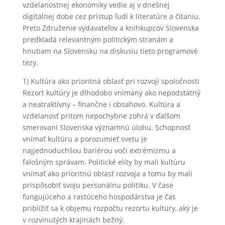
vzdelanostnej ekonomiky vedie aj v dnešnej
digitálnej dobe cez prístup ľudí k literatúre a čítaniu.
Preto Združenie vydavateľov a kníhkupcov Slovenska
predkladá relevantným politickým stranám a
hnutiam na Slovensku na diskusiu tieto programové
tézy.
1) Kultúra ako prioritná oblasť pri rozvoji spoločnosti
Rezort kultúry je dlhodobo vnímaný ako nepodstatný
a neatraktívny – finančne i obsahovo. Kultúra a
vzdelanosť pritom nepochybne zohrá v ďalšom
smerovaní Slovenska významnú úlohu. Schopnosť
vnímať kultúru a porozumieť svetu je
najjednoduchšou bariérou voči extrémizmu a
falošným správam. Politické elity by mali kultúru
vnímať ako prioritnú oblasť rozvoja a tomu by mali
prispôsobiť svoju personálnu politiku. V čase
fungujúceho a rastúceho hospodárstva je čas
priblížiť sa k objemu rozpočtu rezortu kultúry, aký je
v rozvinutých krajinách bežný.