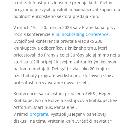
a udržateľnosť pre zlepšenie predaja kníh. Cieľom
programu je zvýšiť, posilniť, maximalizovať kapacitu a
odolnosť európskeho sektora predaja kníh.
V dňoch 19. – 20. marca 2023 sa v Prahe konal prvý
ročník konferencie
RISE Bookselling Conference
.
D
vojdňová konferencia privítala viac ako 230
kníhkupcov a odborníkov z knižného trhu, ktorí
pricestovali do Prahy z celej Európy ale aj mimo nej a
ktorí sa túžili pripojiť k svojim zahraničným kolegom
na tomto podujatí.
Delegáti z viac ako 20 krajín si
užili bohatý program workshopov, kľúčových slov a
príležitostí na vytváranie nových sietí.
Konferencie sa zúčastnili p
redseda ZVKS J.Heger,
Kníhkupectvo na Korze a zástupcovia kníhkupectiev
Artforum, Martinus, Panta Rhei.
V rámci
programu
vystúpil J.Heger v panelovej
diskusii na tému vrátenia kníh „Vrátiť či nevrátiť?“.