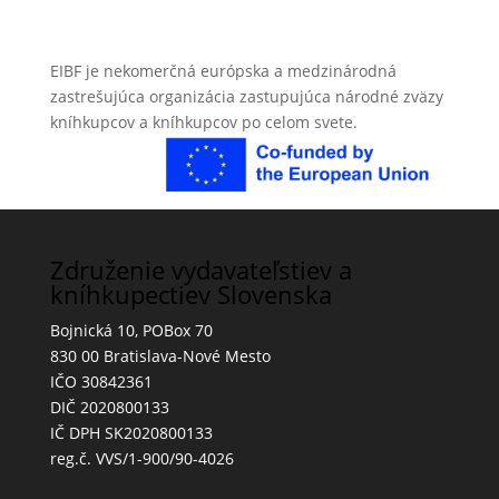
EIBF je nekomerčná európska a medzinárodná
zastrešujúca organizácia zastupujúca národné zväzy
kníhkupcov a kníhkupcov po celom svete.
Združenie vydavateľstiev a
kníhkupectiev Slovenska
Bojnická 10, POBox 70
830 00 Bratislava-Nové Mesto
IČO 30842361
DIČ 2020800133
IČ DPH SK2020800133
reg.č. VVS/1-900/90-4026