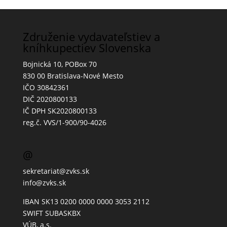
Združenie vydavateľstiev a
kníhkupectiev Slovenska
Bojnická 10, POBox 70
830 00 Bratislava-Nové Mesto
IČO 30842361
DIČ 2020800133
IČ DPH SK2020800133
reg.č. VVS/1-900/90-4026
@
sekretariat@zvks.sk
info@zvks.sk
IBAN SK13 0200 0000 0000 3053 2112
SWIFT SUBASKBX
VÚB, a.s.