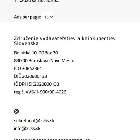
1.1.2020 sa zlúčilo so…
Ads per page:
Združenie vydavateľstiev a kníhkupectiev
Slovenska
Bojnická 10, POBox 70
830 00 Bratislava-Nové Mesto
IČO 30842361
DIČ 2020800133
IČ DPH SK2020800133
reg.č. VVS/1-900/90-4026
@
sekretariat@zvks.sk
info@zvks.sk