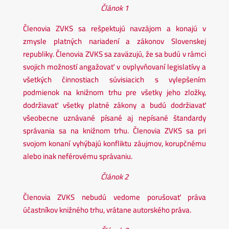
Článok 1
Členovia ZVKS sa rešpektujú navzájom a konajú v
zmysle platných nariadení a zákonov Slovenskej
republiky. Členovia ZVKS sa zaväzujú, že sa budú v rámci
svojich možností angažovať v ovplyvňovaní legislatívy a
všetkých činnostiach súvisiacich s vylepšením
podmienok na knižnom trhu pre všetky jeho zložky,
dodržiavať všetky platné zákony a budú dodržiavať
všeobecne uznávané písané aj nepísané štandardy
správania sa na knižnom trhu. Členovia ZVKS sa pri
svojom konaní vyhýbajú konfliktu záujmov, korupčnému
alebo inak neférovému správaniu.
Článok 2
Členovia ZVKS nebudú vedome porušovať práva
účastníkov knižného trhu, vrátane autorského práva.