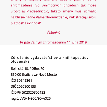
zhromaždenie. Vo výnimočných prípadoch tak môže
urobiť aj Predsedníctvo, takéto zmeny musí schváliť
najbližšie riadne Valné zhromaždenie, inak strácajú svoju
platnosť a účinnosť.
Článok 9
Prijaté Valným zhromaždením 14. júna 2019
Združenie vydavateľstiev a kníhkupectiev
Slovenska
Bojnická 10, POBox 70
830 00 Bratislava-Nové Mesto
IČO 30842361
DIČ 2020800133
IČ DPH SK2020800133
reg.č. VVS/1-900/90-4026