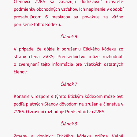
Členovia ZVKS sa zaväzujú dodržiavať uzavreté
podmienky obchodných vzťahov. Ich neplnenie v období
presahujúcom 6 mesiacov sa považuje za vážne
porušenie tohto Kódexu.
Článok 6
V prípade, že dôjde k porušeniu Etického kódexu zo
strany člena ZVKS, Predsedníctvo môže rozhodnúť
o zverejnení tejto informácie pre všetkých ostatných
členov.
Článok 7
Konanie v rozpore s týmto Etickým kódexom môže byť
podľa platných Stanov dôvodom na zrušenie členstva v
ZVKS. O zrušení rozhoduje Predsedníctvo ZVKS.
Článok 8
Zmeny a doplnky Etického kódexu prijíma Valné