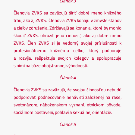
Článok 3
Členovia ZVKS sa zaväzujú šíriť dobré meno knižného
trhu, ako aj ZVKS. Členovia ZVKS konajú v zmysle stanov
a cieľov združenia. Zdržiavajú sa konania, ktoré by mohlo
škodiť ZVKS, ohroziť jeho činnosť, ako aj dobré meno
ZVKS. Člen ZVKS si je vedomý svojej príslušnosti k
profesionálnemu knižnému celku, ktorý podporuje
a rozvíja, rešpektuje svojich kolegov a spolupracuje
s nimi na báze obojstrannej výhodnosti.
Článok 4
Členovia ZVKS sa zaväzujú, že svojou činnosťou nebudú
podporovať podnecovanie nenávisti založenej na rase,
svetonázore, náboženskom vyznaní, etnickom pôvode,
sociálnom postavení, pohlaví a sexuálnej orientácie.
Článok 5