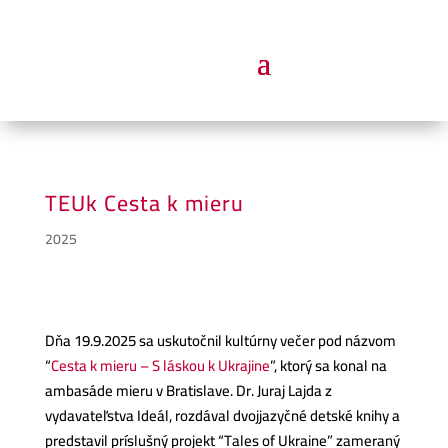
TEUk Cesta k mieru
2025
Dňa 19.9.2025 sa uskutočnil kultúrny večer pod názvom
“
Cesta k mieru – S láskou k Ukrajine
”, ktorý sa konal na
ambasáde mieru v Bratislave. Dr. Juraj Lajda z
vydavateľstva Ideál, rozdával dvojjazyčné detské knihy a
predstavil príslušný projekt “Tales of Ukraine” zameraný