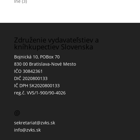
Iné
(3)
Združenie vydavateľstiev a
kníhkupectiev Slovenska
Bojnická 10, POBox 70
830 00 Bratislava-Nové Mesto
IČO 30842361
DIČ 2020800133
IČ DPH SK2020800133
reg.č. VVS/1-900/90-4026
@
sekretariat@zvks.sk
info@zvks.sk