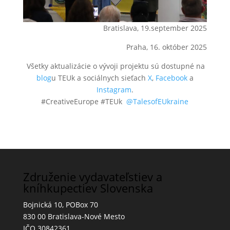
Bratislava, 19.september 2025
Praha, 16. október 2025
Všetky aktualizácie o vývoji projektu sú dostupné na
blog
u TEUk a sociálnych sieťach
X
,
Facebook
a
Instagram
.
#CreativeEurope #TEUk
@TalesofEUkraine
Združenie vydavateľstiev a
kníhkupectiev Slovenska
Bojnická 10, POBox 70
830 00 Bratislava-Nové Mesto
IČO 30842361