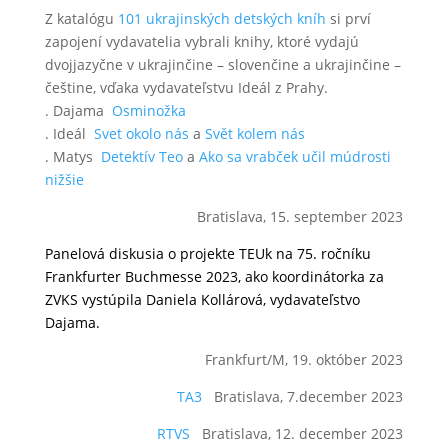
Z katalógu
101 ukrajinských detských kníh
si prví
zapojení vydavatelia vybrali knihy, ktoré vydajú
dvojjazyčne v ukrajinčine – slovenčine a ukrajinčine –
češtine, vďaka vydavateľstvu Ideál z Prahy.
. Dajama
Osminožka
. Ideál
Svet okolo nás
a
Svět kolem nás
. Matys
Detektív Teo
a
Ako sa vrabček učil múdrosti
nižšie
Bratislava, 15. september 2023
Panelová diskusia o projekte TEUk na 75. ročníku
Frankfurter Buchmesse 2023, ako koordinátorka za
ZVKS vystúpila Daniela Kollárová, vydavateľstvo
Dajama.
Frankfurt/M, 19. október 2023
TA3
Bratislava, 7.december 2023
RTVS
Bratislava, 12. december 2023