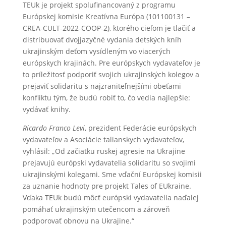
TEUk je projekt spolufinancovaný z programu
Európskej komisie Kreatívna Európa (101100131 –
CREA-CULT-2022-COOP-2), ktorého cieľom je tlačiť a
distribuovať dvojjazyčné vydania detských kníh
ukrajinským deťom vysídleným vo viacerých
európskych krajinách. Pre európskych vydavateľov je
to príležitosť podporiť svojich ukrajinských kolegov a
prejaviť solidaritu s najzraniteľnejšími obeťami
konfliktu tým, že budú robiť to, čo vedia najlepšie:
vydávať knihy.
Ricardo Franco Levi
, prezident Federácie európskych
vydavateľov a Asociácie talianskych vydavateľov,
vyhlásil: „Od začiatku ruskej agresie na Ukrajine
prejavujú európski vydavatelia solidaritu so svojimi
ukrajinskými kolegami. Sme vďační Európskej komisii
za uznanie hodnoty pre projekt Tales of EUkraine.
Vďaka TEUk budú môcť európski vydavatelia naďalej
pomáhať ukrajinským utečencom a zároveň
podporovať obnovu na Ukrajine.“