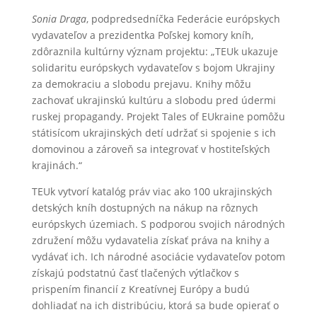
Sonia Draga
, podpredsedníčka Federácie európskych
vydavateľov a prezidentka Poľskej komory kníh,
zdôraznila kultúrny význam projektu: „TEUk ukazuje
solidaritu európskych vydavateľov s bojom Ukrajiny
za demokraciu a slobodu prejavu. Knihy môžu
zachovať ukrajinskú kultúru a slobodu pred údermi
ruskej propagandy. Projekt Tales of EUkraine pomôžu
státisícom ukrajinských detí udržať si spojenie s ich
domovinou a zároveň sa integrovať v hostiteľských
krajinách.“
TEUk vytvorí katalóg práv viac ako 100 ukrajinských
detských kníh dostupných na nákup na rôznych
európskych územiach. S podporou svojich národných
združení môžu vydavatelia získať práva na knihy a
vydávať ich. Ich národné asociácie vydavateľov potom
získajú podstatnú časť tlačených výtlačkov s
prispením financií z Kreatívnej Európy a budú
dohliadať na ich distribúciu, ktorá sa bude opierať o