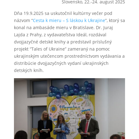
Slovensko, 22.-24. august 2025
Dňa 19.9.2025 sa uskutočnil kultúrny večer pod
názvom “
Cesta k mieru – S láskou k Ukrajine
”, ktorý sa
konal na ambasáde mieru v Bratislave. Dr. Juraj
Lajda z Prahy, z vydavateľstva Ideál, rozdával
dvojjazyčné detské knihy a predstavil príslušný
projekt “Tales of Ukraine” zameraný na pomoc
ukrajinským utečencom prostredníctvom vydávania a
distribúcie dvojjazyčných vydaní ukrajinských
detských kníh.