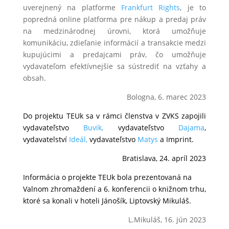
uverejnený na platforme
Frankfurt Rights
, je to
popredná
online
platforma pre nákup a predaj práv
na medzinárodnej úrovni,
ktorá
umožňuje
komunikáciu, zdieľanie informácií a
transakcie medzi
kupujúcimi a predajcami práv, čo
umožňuje
vydavateľom efektívnejšie sa sústrediť na vzťahy a
obsah.
Bologna, 6. marec 2023
Do projektu TEUk sa v rámci členstva v ZVKS zapojili
vydavateľstvo
Buvik,
vydavateľstvo
Dajama
,
v
ydavatelství
Ideál,
vydavateľstvo
Matys
a Imprint.
Bratislava, 24. apríl 2023
Informácia o projekte TEUk bola prezentovaná na
Valnom zhromaždení a 6. konferencii o knižnom trhu,
ktoré sa konali v hoteli Jánošík, Liptovský Mikuláš.
L.Mikuláš, 16. jún 2023