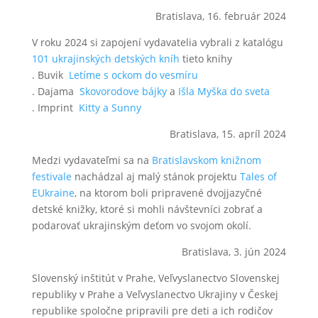
Bratislava, 16. február 2024
V roku 2024 si zapojení vydavatelia vybrali z katalógu
101 ukrajinských detských kníh
tieto knihy
. Buvik
Letíme s ockom do vesmíru
. Dajama
Skovorodove bájky
a
Išla Myška do sveta
. Imprint
Kitty a Sunny
Bratislava, 15. apríl 2024
Medzi vydavateľmi sa na
Bratislavskom knižnom
festivale
nachádzal aj malý stánok projektu
Tales of
EUkraine
,
na ktorom boli pripravené dvojjazyčné
detské knižky, ktoré si mohli návštevníci zobrať a
podarovať ukrajinským deťom vo svojom okolí.
Bratislava, 3. jún 2024
Slovenský inštitút v Prahe, Veľvyslanectvo Slovenskej
republiky v Prahe a Veľvyslanectvo Ukrajiny v Českej
republike spoločne pripravili pre deti a ich
rodičov