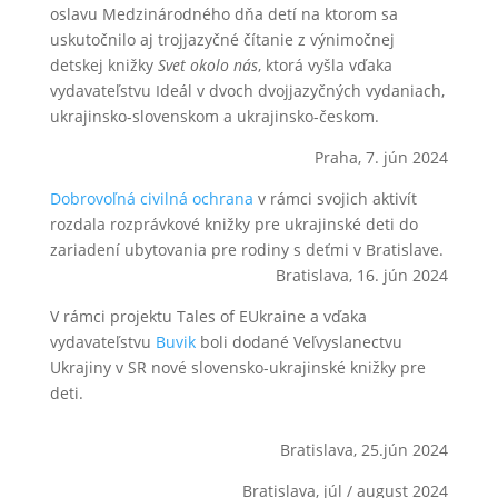
oslavu Medzinárodného dňa detí na ktorom sa
uskutočnilo aj trojjazyčné čítanie z výnimočnej
detskej knižky
Svet okolo nás
, ktorá vyšla vďaka
vydavateľstvu Ideál v dvoch dvojjazyčných vydaniach,
ukrajinsko-slovenskom a ukrajinsko-českom.
Praha, 7. jún 2024
Dobrovoľná civilná ochrana
v rámci svojich aktivít
rozdala rozprávkové knižky pre ukrajinské deti do
zariadení ubytovania pre rodiny s deťmi v Bratislave.
Bratislava, 16. jún 2024
V
rámci projektu
Tales of EUkraine
a vďaka
vydavateľstvu
Buvik
boli dodané
Veľvyslanectvu
Ukrajiny v SR
nové slovensko-ukrajinské knižky pre
deti.
Bratislava, 25.jún 2024
Bratislava, júl / august 2024