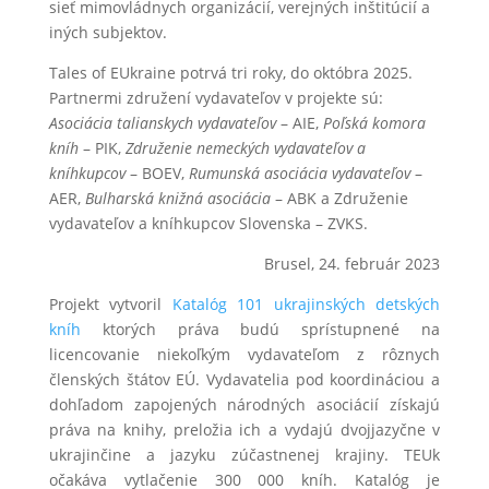
sieť mimovládnych organizácií, verejných inštitúcií a
iných subjektov.
Tales of EUkraine potrvá tri roky, do októbra 2025.
Partnermi združení vydavateľov v projekte sú:
Asociácia talianskych vydavateľov
– AIE,
Poľská komora
kníh
– PIK,
Združenie nemeckých vydavateľov a
kníhkupcov
– BOEV,
Rumunská asociácia vydavateľov
–
AER,
Bulharská knižná asociácia
– ABK a Združenie
vydavateľov a kníhkupcov Slovenska – ZVKS.
Brusel, 24. február 2023
Projekt vytvoril
Katalóg 101 ukrajinských detských
kníh
ktorých práva budú sprístupnené na
licencovanie niekoľkým vydavateľom z rôznych
členských štátov EÚ. Vydavatelia pod koordináciou a
dohľadom zapojených národných asociácií získajú
práva na knihy, preložia ich a vydajú dvojjazyčne v
ukrajinčine a jazyku zúčastnenej krajiny. TEUk
očakáva vytlačenie 300 000 kníh. Katalóg je