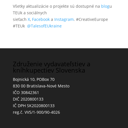
Všetky aktualizácie o projekte sú dostupné na
blog
u
TEUk a sociálnych
sieťach
X
,
Facebook
a
Instagram
. #CreativeEurope
#TEUk
@TalesofEUkraine
Združenie vydavateľstiev a
kníhkupectiev Slovenska
Bojnická 10, POBox 70
830 00 Bratislava-Nové Mesto
IČO 30842361
DIČ 2020800133
IČ DPH SK2020800133
reg.č. VVS/1-900/90-4026