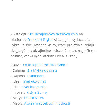
Z katalógu
101 ukrajinských detských kníh
na
platforme
Frankfurt Rights
si zapojení vydavatelia
vybrali nižšie uvedené knihy, ktoré preložia a vydajú
dvojjazyčne v ukrajinčine – slovenčine a ukrajinčine –
češtine, vďaka vydavateľstvu Ideál z Prahy.
. Buvik
Ocko a ja letíme do vesmíru
. Dajama
Išla Myška do sveta
. Dajama
Osminožka
. Ideál
Svet okolo nás
. Ideál
Svět kolem nás
. Imprint
Kitty a Sunny
. Matys
Detektív Teo
. Matys
Ako sa vrabček učil múdrosti