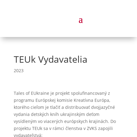
TEUk Vydavatelia
2023
Tales of EUkraine je projekt spolufinancovaný z
programu Európskej komisie Kreatívna Európa,
ktorého cieľom je tlačiť a distribuovať dvojjazyčné
vydania detských kníh ukrajinským deťom
vysídleným vo viacerých európskych krajinách. Do
projektu TEUk sa v rámci členstva v ZVKS zapojili
vydavateľstvá: