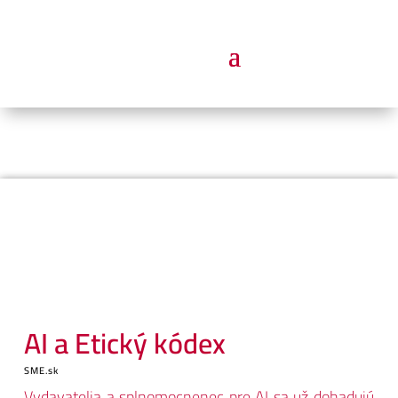
AI a Etický kódex
SME.sk
Vydavatelia a splnomocnenec pre AI sa už dohadujú