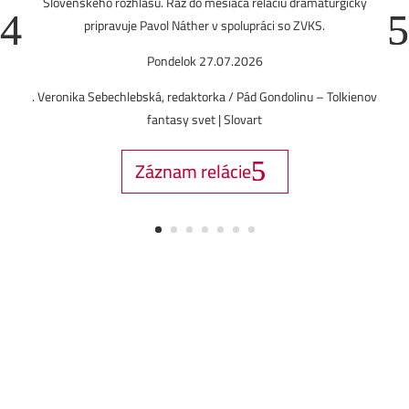
Slovenského rozhlasu. Raz do mesiaca reláciu
dramaturgicky
pripravuje Pavol Náther v spolupráci so ZVKS.
Pondelok 27.07.2026
. Veronika Sebechlebská, redaktorka / Pád Gondolinu – Tolkienov
fantasy svet | Slovart
Záznam relácie
Vydavatelia