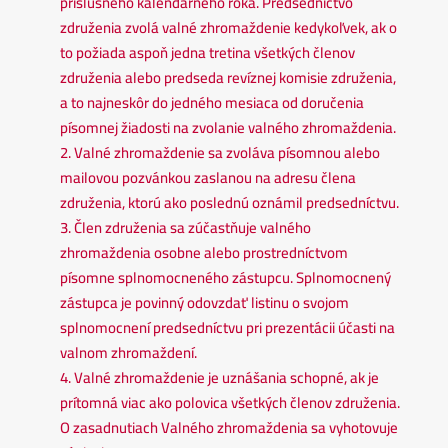
príslušného kalendárneho roka. Predsedníctvo
združenia zvolá valné zhromaždenie kedykoľvek, ak o
to požiada aspoň jedna tretina všetkých členov
združenia alebo predseda revíznej komisie združenia,
a to najneskôr do jedného mesiaca od doručenia
písomnej žiadosti na zvolanie valného zhromaždenia.
2. Valné zhromaždenie sa zvoláva písomnou alebo
mailovou pozvánkou zaslanou na adresu člena
združenia, ktorú ako poslednú oznámil predsedníctvu.
3. Člen združenia sa zúčastňuje valného
zhromaždenia osobne alebo prostredníctvom
písomne splnomocneného zástupcu. Splnomocnený
zástupca je povinný odovzdať listinu o svojom
splnomocnení predsedníctvu pri prezentácii účasti na
valnom zhromaždení.
4. Valné zhromaždenie je uznášania schopné, ak je
prítomná viac ako polovica všetkých členov združenia.
O zasadnutiach Valného zhromaždenia sa vyhotovuje