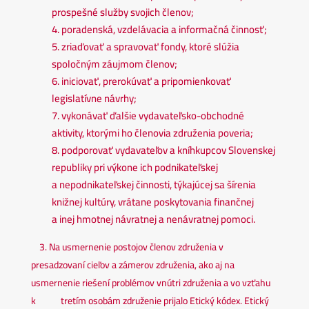
prospešné služby svojich členov;
4. poradenská, vzdelávacia a informačná činnosť;
5. zriaďovať a spravovať fondy, ktoré slúžia
spoločným záujmom členov;
6. iniciovať, prerokúvať a pripomienkovať
legislatívne návrhy;
7. vykonávať ďalšie vydavateľsko-obchodné
aktivity, ktorými ho členovia združenia poveria;
8. podporovať vydavateľov a kníhkupcov Slovenskej
republiky pri výkone ich podnikateľskej
a nepodnikateľskej činnosti, týkajúcej sa šírenia
knižnej kultúry, vrátane poskytovania finančnej
a inej hmotnej návratnej a nenávratnej pomoci.
3.
Na usmernenie postojov členov združenia v
presadzovaní cieľov a zámerov združenia, ako aj na
usmernenie riešení problémov vnútri združenia a vo vzťahu
k tretím osobám združenie prijalo Etický kódex. Etický