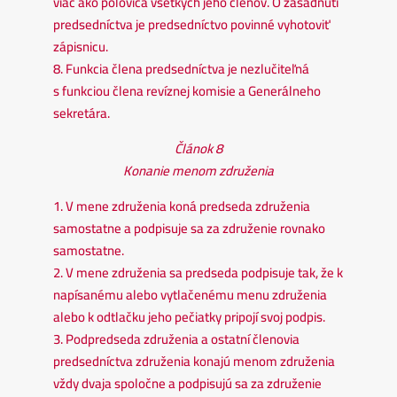
viac ako polovica všetkých jeho členov. O zasadnutí
predsedníctva je predsedníctvo povinné vyhotoviť
zápisnicu.
8. Funkcia člena predsedníctva je nezlučiteľná
s funkciou člena revíznej komisie a Generálneho
sekretára.
Článok 8
Konanie menom združenia
1. V mene združenia koná predseda združenia
samostatne a podpisuje sa za združenie rovnako
samostatne.
2. V mene združenia sa predseda podpisuje tak, že k
napísanému alebo vytlačenému menu združenia
alebo k odtlačku jeho pečiatky pripojí svoj podpis.
3. Podpredseda združenia a ostatní členovia
predsedníctva združenia konajú menom združenia
vždy dvaja spoločne a podpisujú sa za združenie