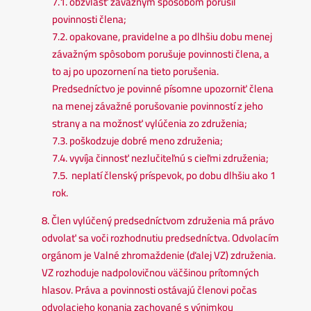
7.1. obzvlášť závažným spôsobom porušil
povinnosti člena;
7.2. opakovane, pravidelne a po dlhšiu dobu menej
závažným spôsobom porušuje povinnosti člena, a
to aj po upozornení na tieto porušenia.
Predsedníctvo je povinné písomne upozorniť člena
na menej závažné porušovanie povinností z jeho
strany a na možnosť vylúčenia zo združenia;
7.3. poškodzuje dobré meno združenia;
7.4. vyvíja činnosť nezlučiteľnú s cieľmi združenia;
7.5. neplatí členský príspevok, po dobu dlhšiu ako 1
rok.
8. Člen vylúčený predsedníctvom združenia má právo
odvolať sa voči rozhodnutiu predsedníctva. Odvolacím
orgánom je Valné zhromaždenie (ďalej VZ) združenia.
VZ rozhoduje nadpolovičnou väčšinou prítomných
hlasov. Práva a povinnosti ostávajú členovi počas
odvolacieho konania zachované s výnimkou