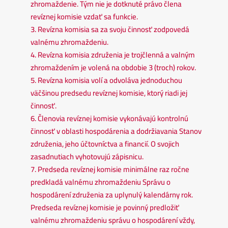
zhromaždenie. Tým nie je dotknuté právo člena
revíznej komisie vzdať sa funkcie.
3. Revízna komisia sa za svoju činnosť zodpovedá
valnému zhromaždeniu.
4. Revízna komisia združenia je trojčlenná a valným
zhromaždením je volená na obdobie 3 (troch) rokov.
5. Revízna komisia volí a odvoláva jednoduchou
väčšinou predsedu revíznej komisie, ktorý riadi jej
činnosť.
6. Členovia revíznej komisie vykonávajú kontrolnú
činnosť v oblasti hospodárenia a dodržiavania Stanov
združenia, jeho účtovníctva a financií. O svojich
zasadnutiach vyhotovujú zápisnicu.
7. Predseda revíznej komisie minimálne raz ročne
predkladá valnému zhromaždeniu Správu o
hospodárení združenia za uplynulý kalendárny rok.
Predseda revíznej komisie je povinný predložiť
valnému zhromaždeniu správu o hospodárení vždy,