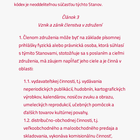
kódex je neoddeliteľnou súčasťou týchto Stanov.
Článok 3
Vznik a zánik členstva v združení
1. Členom združenia môže byť na základe písomnej
prihlášky fyzická alebo právnická osoba, ktorá súhlasí
s týmito Stanovami, stotožňuje sa s poslaním a cieľmi
združenia, má záujem napĺňať jeho ciele a je činná v
oblasti:
1.1. vydavateľskej činnosti, t.j. vydávania
neperiodických publikácií, hudobnín, kartografických
výrobkov, kalendárov, nosičov zvuku a obrazu,
umeleckých reprodukcií, učebných pomôcok a
ďalších tovarov kultúrnej povahy,
1.2. distribučno-obchodnej činnosti, t.j.
veľkoobchodného a maloobchodného predaja a
skladovania, vykonáva komisionálnu činnosť,