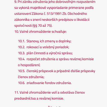
9. Pri zániku združenia jeho dobrovoľným rozpustením
sa vykoná majetkové vysporiadanie primerane podľa
ustanovení Zákona č. 513/1991 Zb. Obchodného
zákonníka v znení neskorších predpisov o likvidácii
spoločnosti (§§ 70 až 75).
10. Valné zhromaždenie schvaľuje:
10.1. Stanovy, ich zmeny a doplnky;
10.2. rokovací a volebný poriadok;
10.3. plán činnosti a výročnú správu;
10.4. rozpočet združenia a správu revíznej komisie
o hospodárení;
10.5. členský príspevok a prípadné ďalšie príspevky
členov združenia;
10.6. zriaďovanie fondov združenia.
11. Valné zhromaždenie volí a odvoláva členov
predsedníctva a revíznej komisie.