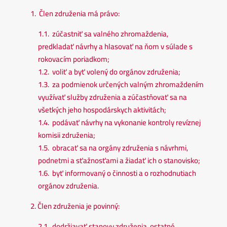
1. Člen združenia má právo:
1.1. zúčastniť sa valného zhromaždenia,
predkladať návrhy a hlasovať na ňom v súlade s
rokovacím poriadkom;
1.2. voliť a byť volený do orgánov združenia;
1.3. za podmienok určených valným zhromaždením
využívať služby združenia a zúčastňovať sa na
všetkých jeho hospodárskych aktivitách;
1.4. podávať návrhy na vykonanie kontroly revíznej
komisii združenia;
1.5. obracať sa na orgány združenia s návrhmi,
podnetmi a sťažnosťami a žiadať ich o stanovisko;
1.6. byť informovaný o činnosti a o rozhodnutiach
orgánov združenia.
2. Člen združenia je povinný:
2.1. dodržiavať stanovy združenia, ostatné