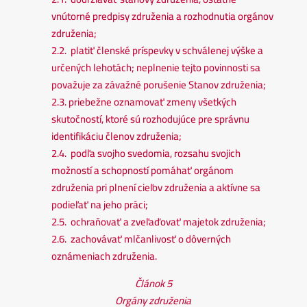
vnútorné predpisy združenia a rozhodnutia orgánov
združenia;
2.2. platiť členské príspevky v schválenej výške a
určených lehotách; neplnenie tejto povinnosti sa
považuje za závažné porušenie Stanov združenia;
2.3. priebežne oznamovať zmeny všetkých
skutočností, ktoré sú rozhodujúce pre správnu
identifikáciu členov združenia;
2.4. podľa svojho svedomia, rozsahu svojich
možností a schopností pomáhať orgánom
združenia pri plnení cieľov združenia a aktívne sa
podieľať na jeho práci;
2.5. ochraňovať a zveľaďovať majetok združenia;
2.6. zachovávať mlčanlivosť o dôverných
oznámeniach združenia.
Článok 5
Orgány združenia