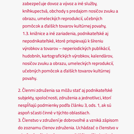
zabezpečuje dovoz a vývoz a iné služby,
kníhkupectvá, obchody s predajom nosičov zvuku a
obrazu, umeleckých reprodukcií, učebných
pomôcok a ďalších tovarov kultúrnej povahy,
1.3. knižnice a iné zariadenia, podnikateľské aj
nepodnikateľské, ktoré prispievajú k šíreniu
výrobkov a tovarov – neperiodických publikácií,
hudobnín, kartografických výrobkov, kalendárov,
nosičov zvuku a obrazu, umeleckých reprodukcií,
učebných pomôcok a ďalších tovarov kultúrnej
povahy.
2. Členmi združenia sa môžu stať aj podnikateľské
subjekty, spoločnosti, združenia a jednotlivci, ktorí
nespĺňajú podmienky podľa článku 3, ods. 1, ak sú
aspoň sčasti činné v týchto oblastiach.
3. Členstvo v združení je dobrovoľné a vzniká zápisom
do zoznamu členov združenia. Uchádzač o členstvo v