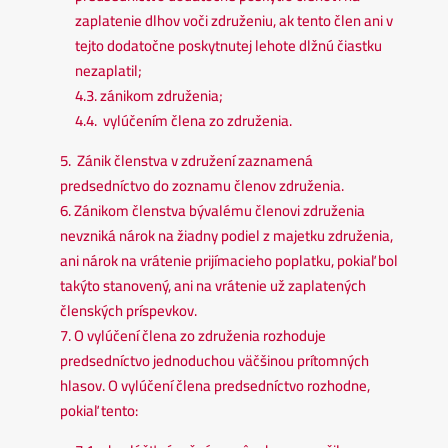
zaplatenie dlhov voči združeniu, ak tento člen ani v
tejto dodatočne poskytnutej lehote dlžnú čiastku
nezaplatil;
4.3. zánikom združenia;
4.4. vylúčením člena zo združenia.
5. Zánik členstva v združení zaznamená
predsedníctvo do zoznamu členov združenia.
6. Zánikom členstva bývalému členovi združenia
nevzniká nárok na žiadny podiel z majetku združenia,
ani nárok na vrátenie prijímacieho poplatku, pokiaľ bol
takýto stanovený, ani na vrátenie už zaplatených
členských príspevkov.
7. O vylúčení člena zo združenia rozhoduje
predsedníctvo jednoduchou väčšinou prítomných
hlasov. O vylúčení člena predsedníctvo rozhodne,
pokiaľ tento: