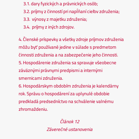
3.1. dary fyzických a právnických osôb;
3.2. príjmy z činností pri napĺňaní cieľov združenia;
3.3. výnosy z majetku združenia;
3.4. príjmy z iných zdrojov.
4. Členské príspevky a všetky zdroje príjmov združenia
môžu byť používané jedine v súlade s predmetom
činnosti združenia a na zabezpečenie jeho činnosti.
5. Hospodárenie združenia sa spravuje všeobecne
záväznými právnymi predpismi a internými
smernicami združenia.
6. Hospodárskym obdobím združenia je kalendárny
rok. Správu o hospodárení za uplynulé obdobie
predkladá predsedníctvo na schválenie valnému
zhromaždeniu.
Článok 12
Záverečné ustanovenia