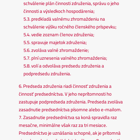
schválenie plán činnosti združenia, správu o jeho
činnosti a výsledkoch hospodárenia;
5.3. predkladá valnému zhromaždeniu na
schválenie výšku ročného členského príspevku;
5.4. vedie zoznam členov združenia;
5.5. spravuje majetok združenia;
5.6. zvoláva valné zhromaždenie;
5.7. plní uznesenia valného zhromaždenia;
5.8. volí a odvoláva predsedu združenia a
podpredsedu združenia.
6. Predseda združenia riadi činnosť združenia a
činnosť predsedníctva. V jeho neprítomnosti ho
zastupuje podpredseda združenia. Predseda zvoláva
zasadnutie predsedníctva písomne alebo e-mailom.
7. Zasadnutie predsedníctva sa koná spravidla raz
mesačne, minimálne však raz za tri mesiace.
Predsedníctvo je uznášania schopné, ak je prítomná