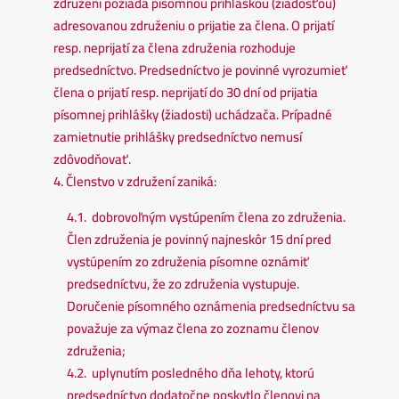
združení požiada písomnou prihláškou (žiadosťou)
adresovanou združeniu o prijatie za člena. O prijatí
resp. neprijatí za člena združenia rozhoduje
predsedníctvo. Predsedníctvo je povinné vyrozumieť
člena o prijatí resp. neprijatí do 30 dní od prijatia
písomnej prihlášky (žiadosti) uchádzača. Prípadné
zamietnutie prihlášky predsedníctvo nemusí
zdôvodňovať.
4. Členstvo v združení zaniká:
4.1. dobrovoľným vystúpením člena zo združenia.
Člen združenia je povinný najneskôr 15 dní pred
vystúpením zo združenia písomne oznámiť
predsedníctvu, že zo združenia vystupuje.
Doručenie písomného oznámenia predsedníctvu sa
považuje za výmaz člena zo zoznamu členov
združenia;
4.2. uplynutím posledného dňa lehoty, ktorú
predsedníctvo dodatočne poskytlo členovi na