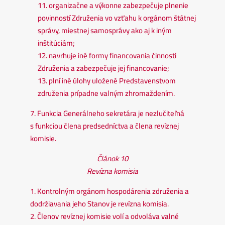
11. organizačne a výkonne zabezpečuje plnenie
povinností Združenia vo vzťahu k orgánom štátnej
správy, miestnej samosprávy ako aj k iným
inštitúciám;
12. navrhuje iné formy financovania činnosti
Združenia a zabezpečuje jej financovanie;
13. plní iné úlohy uložené Predstavenstvom
združenia prípadne valným zhromaždením.
7. Funkcia Generálneho sekretára je nezlučiteľná
s funkciou člena predsedníctva a člena revíznej
komisie.
Článok 10
Revízna komisia
1. Kontrolným orgánom hospodárenia združenia a
dodržiavania jeho Stanov je revízna komisia.
2. Členov revíznej komisie volí a odvoláva valné