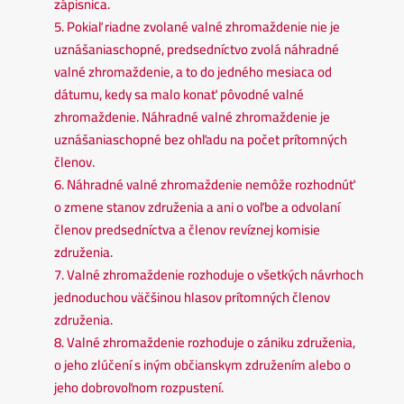
zápisnica.
5. Pokiaľ riadne zvolané valné zhromaždenie nie je
uznášaniaschopné, predsedníctvo zvolá náhradné
valné zhromaždenie, a to do jedného mesiaca od
dátumu, kedy sa malo konať pôvodné valné
zhromaždenie. Náhradné valné zhromaždenie je
uznášaniaschopné bez ohľadu na počet prítomných
členov.
6. Náhradné valné zhromaždenie nemôže rozhodnúť
o zmene stanov združenia a ani o voľbe a odvolaní
členov predsedníctva a členov revíznej komisie
združenia.
7. Valné zhromaždenie rozhoduje o všetkých návrhoch
jednoduchou väčšinou hlasov prítomných členov
združenia.
8. Valné zhromaždenie rozhoduje o zániku združenia,
o jeho zlúčení s iným občianskym združením alebo o
jeho dobrovoľnom rozpustení.