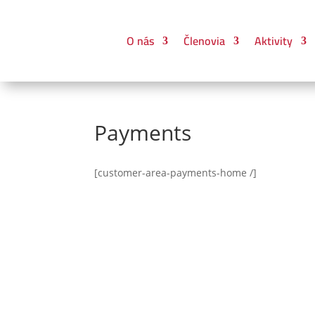
O nás
Členovia
Aktivity
Payments
[customer-area-payments-home /]