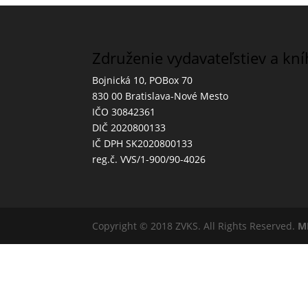
Združenie vydavateľstiev a kn
Bojnická 10, POBox 70
830 00 Bratislava-Nové Mesto
IČO 30842361
DIČ 2020800133
IČ DPH SK2020800133
reg.č. VVS/1-900/90-4026
Copyright © 2018 ZVKS. All Rights Reserved.
M