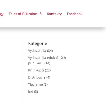
gy
Tales of EUkraine
Kontakty
Facebook
Kategórie
Vydavatelia
(84)
Vydavatelia edukačných
publikácií
(14)
Kníhkupci
(22)
Distribúcie
(4)
Tlačiarne
(5)
Iné
(3)