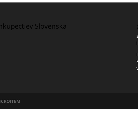
íhkupectiev Slovenska
ICROITEM