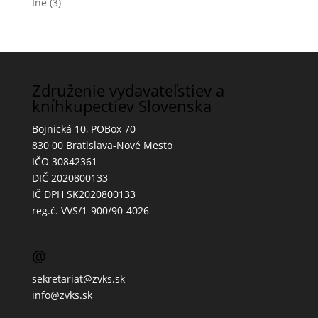
Iné
(3)
Združenie vydavateľstiev a
kníhkupectiev Slovenska
Bojnická 10, POBox 70
830 00 Bratislava-Nové Mesto
IČO 30842361
DIČ 2020800133
IČ DPH SK2020800133
reg.č. VVS/1-900/90-4026
@
sekretariat@zvks.sk
info@zvks.sk