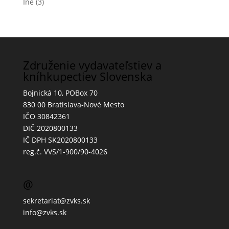
Iné
(3)
Združenie vydavateľstiev a
kníhkupectiev Slovenska
Bojnická 10, POBox 70
830 00 Bratislava-Nové Mesto
IČO 30842361
DIČ 2020800133
IČ DPH SK2020800133
reg.č. VVS/1-900/90-4026
@
sekretariat@zvks.sk
info@zvks.sk