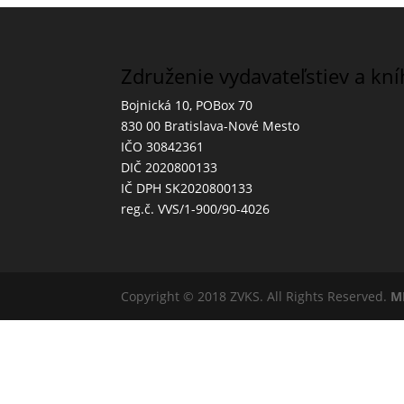
Združenie vydavateľstiev a kn
Bojnická 10, POBox 70
830 00 Bratislava-Nové Mesto
IČO 30842361
DIČ 2020800133
IČ DPH SK2020800133
reg.č. VVS/1-900/90-4026
Copyright © 2018 ZVKS. All Rights Reserved.
M