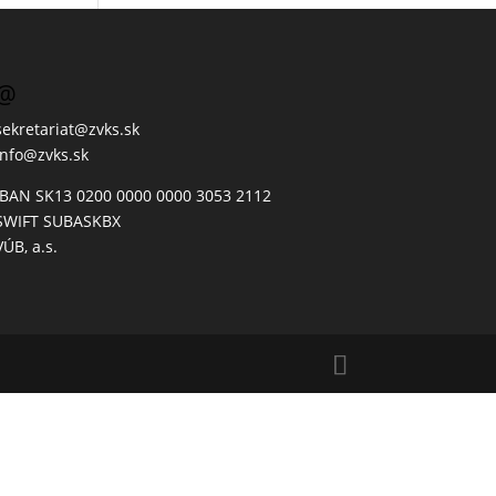
@
sekretariat@zvks.sk
info@zvks.sk
IBAN SK13 0200 0000 0000 3053 2112
SWIFT SUBASKBX
VÚB, a.s.