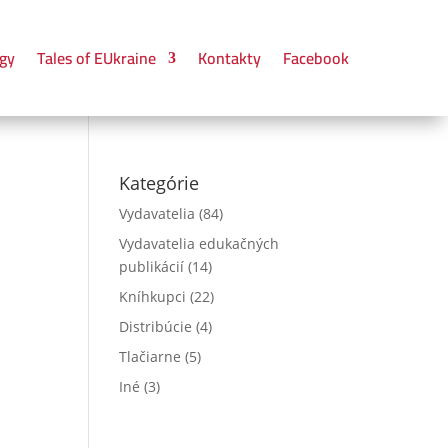
gy
Tales of EUkraine
Kontakty
Facebook
Kategórie
Vydavatelia
(84)
Vydavatelia edukačných
publikácií
(14)
Kníhkupci
(22)
Distribúcie
(4)
Tlačiarne
(5)
Iné
(3)