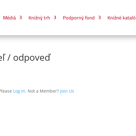
Médiá
Knižný trh
Podporný fond
Knižné kataló
teľ / odpoveď
 Please
Log In
. Not a Member?
Join Us