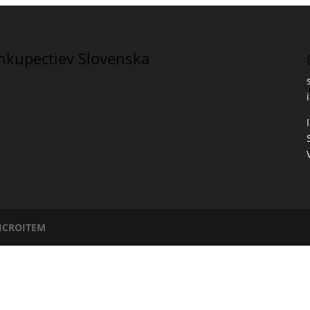
íhkupectiev Slovenska
ICROITEM