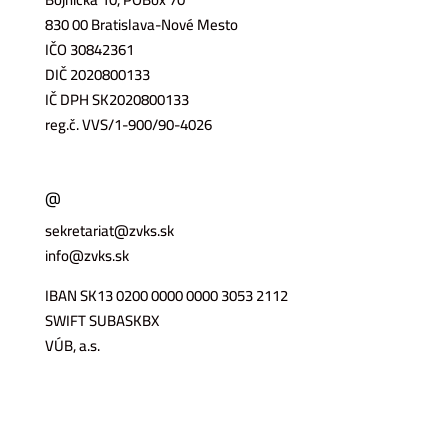
830 00 Bratislava-Nové Mesto
IČO 30842361
DIČ 2020800133
IČ DPH SK2020800133
reg.č. VVS/1-900/90-4026
@
sekretariat@zvks.sk
info@zvks.sk
IBAN SK13 0200 0000 0000 3053 2112
SWIFT SUBASKBX
VÚB, a.s.