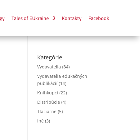
gy
Tales of EUkraine
Kontakty
Facebook
Kategórie
Vydavatelia
(84)
Vydavatelia edukačných
publikácií
(14)
Kníhkupci
(22)
Distribúcie
(4)
Tlačiarne
(5)
Iné
(3)