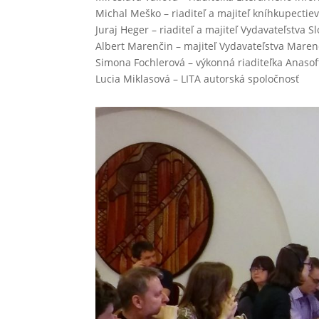
Michal Meško – riaditeľ a majiteľ kníhkupectie
Juraj Heger – riaditeľ a majiteľ Vydavateľstva 
Albert Marenčin – majiteľ Vydavateľstva Maren
Simona Fochlerová – výkonná riaditeľka Anasoft 
Lucia Miklasová – LITA autorská spoločnosť