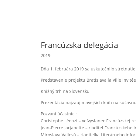
Francúzska delegácia
2019
Dňa 1. februára 2019 sa uskutočnilo stretnutie
Predstavenie projektu Bratislava la Ville invité
Knižný trh na Slovensku
Prezentácia najzaujímavejších kníh na súčasn
Pozvaní účastníci:
Christophe Léonzi – veľvyslanec Francúzskej r
Jean-Pierre Jarjanette – riaditeľ Francúzskeho in
Miroslava Vallová – riaditeľka Literárneho inf