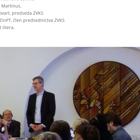
v Martinus,
Slovart, predseda ZVKS
činPT, člen predsedníctva ZVKS
litera,