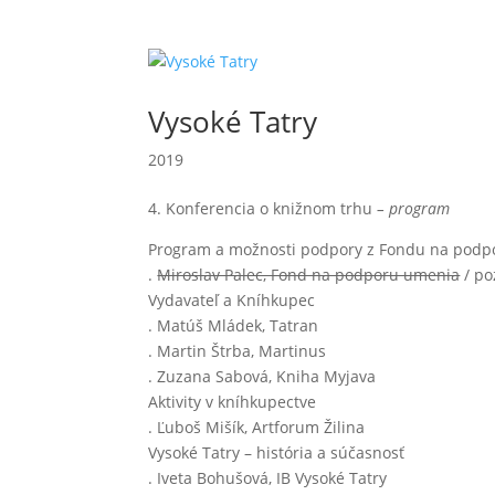
Vysoké Tatry
2019
4. Konferencia o knižnom trhu
– program
Program a možnosti podpory z Fondu na pod
.
Miroslav Palec, Fond na podporu umenia
/ po
Vydavateľ a Kníhkupec
. Matúš Mládek, Tatran
. Martin Štrba, Martinus
. Zuzana Sabová, Kniha Myjava
Aktivity v kníhkupectve
. Ľuboš Mišík, Artforum Žilina
Vysoké Tatry – história a súčasnosť
. Iveta Bohušová, IB Vysoké Tatry