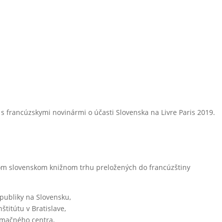
 s francúzskymi novinármi o účasti Slovenska na Livre Paris 2019.
e
om slovenskom knižnom trhu preložených do francúzštiny
epubliky na Slovensku,
štitútu v Bratislave,
ormačného centra,