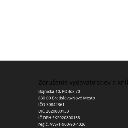
Združenie vydavateľstiev a kn
Bojnická 10, POBox 70
830 00 Bratislava-Nové Mesto
IČO 30842361
DIČ 2020800133
IČ DPH SK2020800133
reg.č. VVS/1-900/90-4026