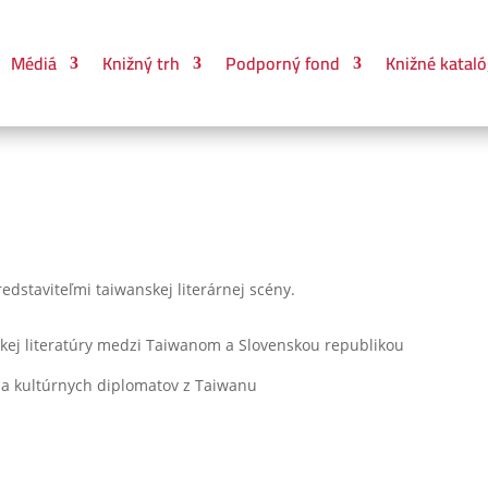
Médiá
Knižný trh
Podporný fond
Knižné kataló
redstaviteľmi taiwanskej literárnej scény.
kej literatúry medzi Taiwanom a Slovenskou republikou
v a kultúrnych diplomatov z Taiwanu