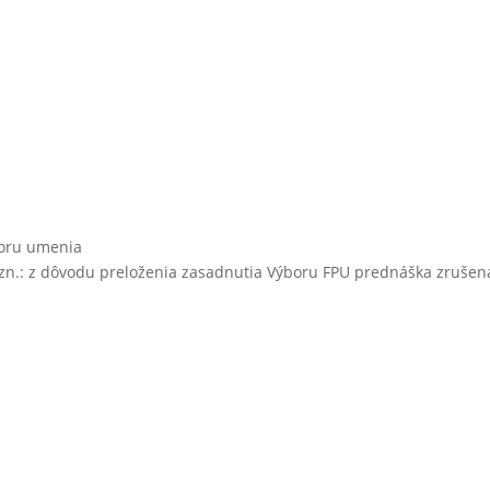
poru umenia
zn.: z dôvodu preloženia zasadnutia Výboru FPU prednáška zrušen