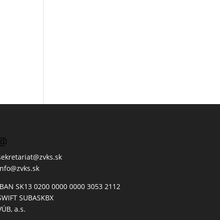
@
sekretariat@zvks.sk
info@zvks.sk
IBAN SK13 0200 0000 0000 3053 2112
SWIFT SUBASKBX
VÚB, a.s.