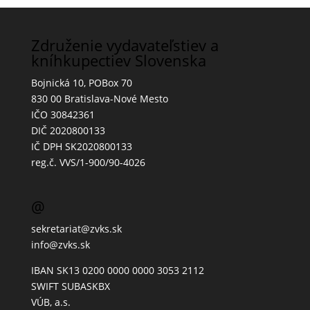
Združenie vydavateľstiev a
kníhkupectiev Slovenska
Bojnická 10, POBox 70
830 00 Bratislava-Nové Mesto
IČO 30842361
DIČ 2020800133
IČ DPH SK2020800133
reg.č. VVS/1-900/90-4026
@
sekretariat@zvks.sk
info@zvks.sk
IBAN SK13 0200 0000 0000 3053 2112
SWIFT SUBASKBX
VÚB, a.s.