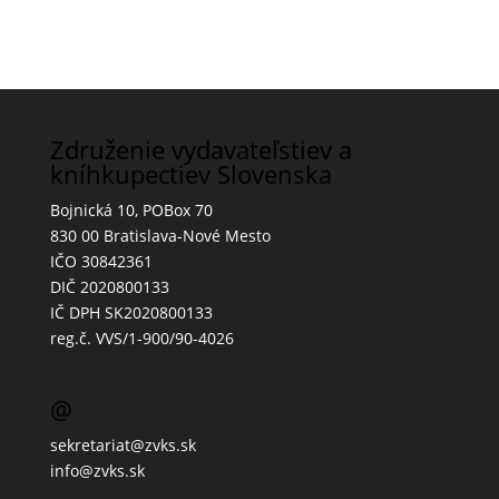
Združenie vydavateľstiev a
kníhkupectiev Slovenska
Bojnická 10, POBox 70
830 00 Bratislava-Nové Mesto
IČO 30842361
DIČ 2020800133
IČ DPH SK2020800133
reg.č. VVS/1-900/90-4026
@
sekretariat@zvks.sk
info@zvks.sk