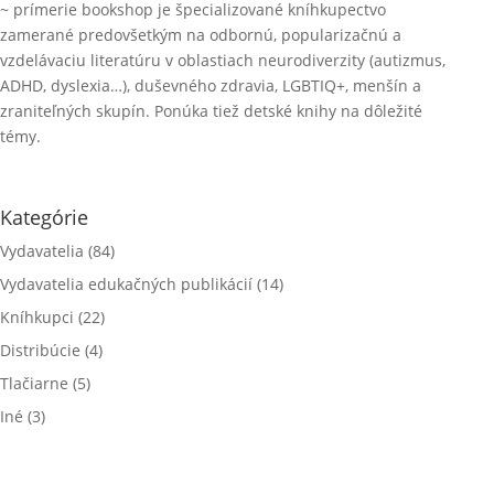
~ prímerie bookshop je špecializované kníhkupectvo
zamerané predovšetkým na odbornú, popularizačnú a
vzdelávaciu literatúru v oblastiach neurodiverzity (autizmus,
ADHD, dyslexia…), duševného zdravia, LGBTIQ+, menšín a
zraniteľných skupín. Ponúka tiež detské knihy na dôležité
témy.
Kategórie
Vydavatelia
(84)
Vydavatelia edukačných publikácií
(14)
Kníhkupci
(22)
Distribúcie
(4)
Tlačiarne
(5)
Iné
(3)