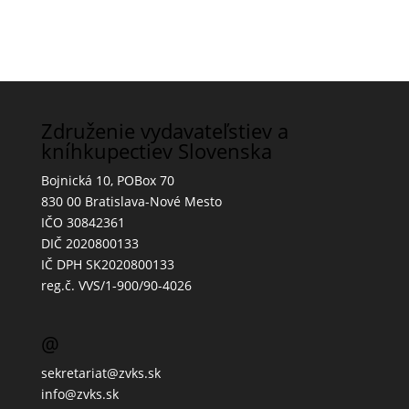
Združenie vydavateľstiev a
kníhkupectiev Slovenska
Bojnická 10, POBox 70
830 00 Bratislava-Nové Mesto
IČO 30842361
DIČ 2020800133
IČ DPH SK2020800133
reg.č. VVS/1-900/90-4026
@
sekretariat@zvks.sk
info@zvks.sk