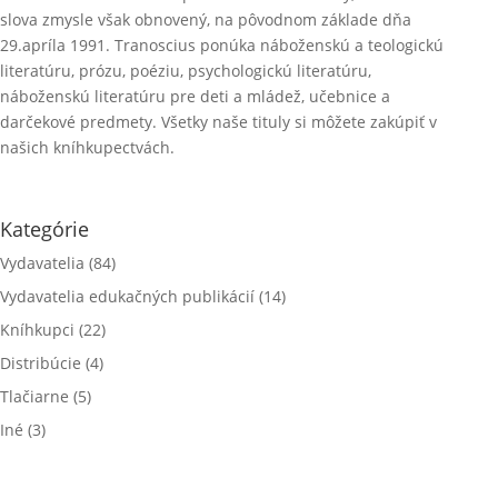
slova zmysle však obnovený, na pôvodnom základe dňa
29.apríla 1991. Tranoscius ponúka náboženskú a teologickú
literatúru, prózu, poéziu, psychologickú literatúru,
náboženskú literatúru pre deti a mládež, učebnice a
darčekové predmety. Všetky naše tituly si môžete zakúpiť v
našich kníhkupectvách.
Kategórie
Vydavatelia
(84)
Vydavatelia edukačných publikácií
(14)
Kníhkupci
(22)
Distribúcie
(4)
Tlačiarne
(5)
Iné
(3)