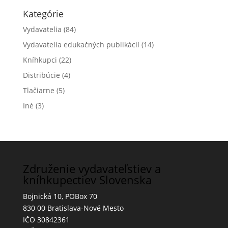
Kategórie
Vydavatelia
(84)
Vydavatelia edukačných publikácií
(14)
Kníhkupci
(22)
Distribúcie
(4)
Tlačiarne
(5)
Iné
(3)
Združenie vydavateľstiev a
kníhkupectiev Slovenska
Bojnická 10, POBox 70
830 00 Bratislava-Nové Mesto
IČO 30842361