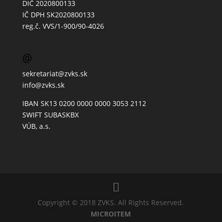
DIČ 2020800133
IČ DPH SK2020800133
reg.č. VVS/1-900/90-4026
@
sekretariat@zvks.sk
info@zvks.sk
IBAN SK13 0200 0000 0000 3053 2112
SWIFT SUBASKBX
VÚB, a.s.
Copyright © 2018 ZVKS. All Rights Reserved.
MICROITEM