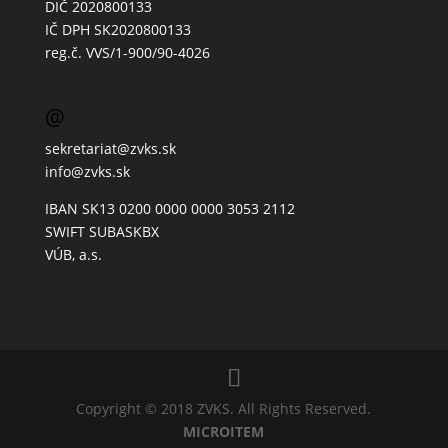
DIČ 2020800133
IČ DPH SK2020800133
reg.č. VVS/1-900/90-4026
@
sekretariat@zvks.sk
info@zvks.sk
IBAN SK13 0200 0000 0000 3053 2112
SWIFT SUBASKBX
VÚB, a.s.
Copyright © 2018 ZVKS. All Rights Reserved.
MICROITEM