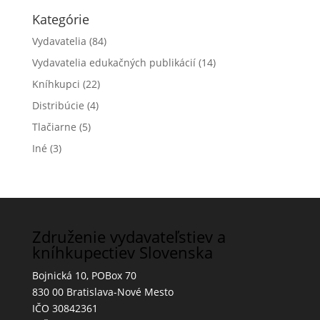
Kategórie
Vydavatelia
(84)
Vydavatelia edukačných publikácií
(14)
Kníhkupci
(22)
Distribúcie
(4)
Tlačiarne
(5)
Iné
(3)
Združenie vydavateľstiev a
kníhkupectiev Slovenska
Bojnická 10, POBox 70
830 00 Bratislava-Nové Mesto
IČO 30842361