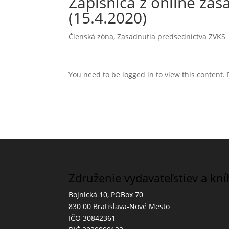
Zápisnica z online za
(15.4.2020)
Členská zóna
,
Zasadnutia predsedníctva ZVKS
You need to be logged in to view this content.
Združenie vydavateľstiev a kn
Bojnická 10, POBox 70
830 00 Bratislava-Nové Mesto
IČO 30842361