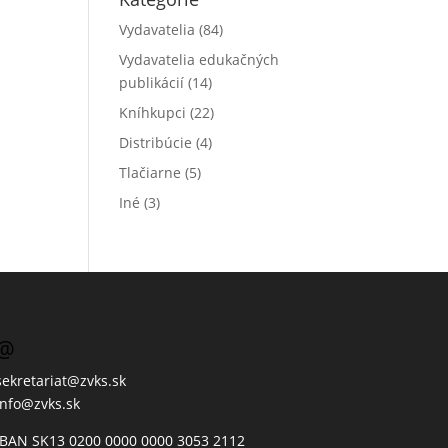
Vydavatelia
(84)
Vydavatelia edukačných
publikácií
(14)
Kníhkupci
(22)
Distribúcie
(4)
Tlačiarne
(5)
Iné
(3)
@
sekretariat@zvks.sk
info@zvks.sk
IBAN SK13 0200 0000 0000 3053 2112