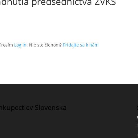
sadnutia predsedníctva ZVKS
 Prosím
Log In
. Nie ste členom?
Pridajte sa k nám
íhkupectiev Slovenska